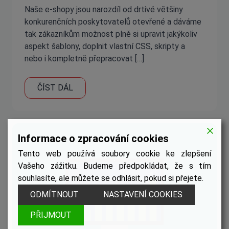
Naše e-shopy jsou narozdíl od drtivé většiny
konkurenčních poskytovatelů otevřené a dáváme
tak zákazníkům možnost plně si upravit jakýkoliv
aspekt šablony, doplnit vlastní CSS, skripty a
nebo i kompletně přepracovat […]
ČÍST DÁL
Informace o zpracování cookies
Tento web používá soubory cookie ke zlepšení
Vašeho zážitku. Budeme předpokládat, že s tím
souhlasíte, ale můžete se odhlásit, pokud si přejete.
ODMÍTNOUT
NASTAVENÍ COOKIES
PŘIJMOUT