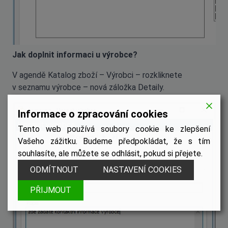
Jak doplnit informaci u výrobce?
V agendě Katalog zboží – Výrobci – rozkliknete
v seznamu výrobce – nová záložka Detaily.
Informace o zpracování cookies
Tento web používá soubory cookie ke zlepšení
Vašeho zážitku. Budeme předpokládat, že s tím
souhlasíte, ale můžete se odhlásit, pokud si přejete.
ODMÍTNOUT
NASTAVENÍ COOKIES
PŘIJMOUT