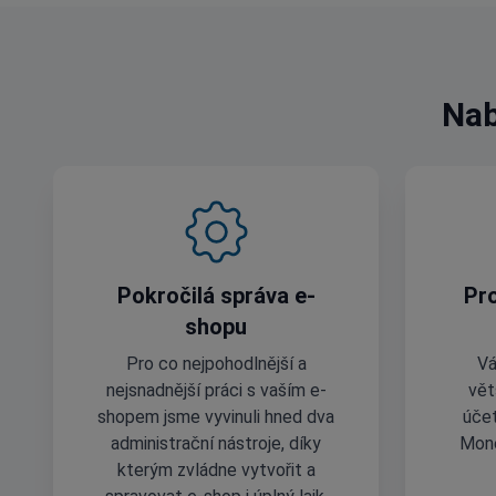
Nab
Pokročilá správa e-
Pro
shopu
Pro co nejpohodlnější a
Vá
nejsnadnější práci s vaším e-
vět
shopem jsme vyvinuli hned dva
účet
administrační nástroje, díky
Mone
kterým zvládne vytvořit a