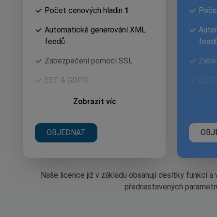
Počet cenových hladin
1
Poče
Automatické generování XML
Auto
feedů
feed
Zabezpečení pomocí SSL
Zabe
EET & GDPR
EET 
Propo
Zobrazit víc
auto
OBJEDNAT
OBJ
Naše licence již v základu obsahují desítky funkcí a
přednastavených parametr