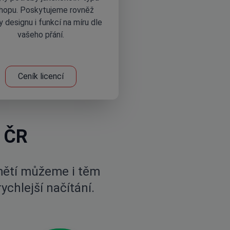
hopu. Poskytujeme rovněž
y designu i funkcí na míru dle
vašeho přání.
Ceník licencí
v ČR
mětí můžeme i těm
ychlejší načítání.