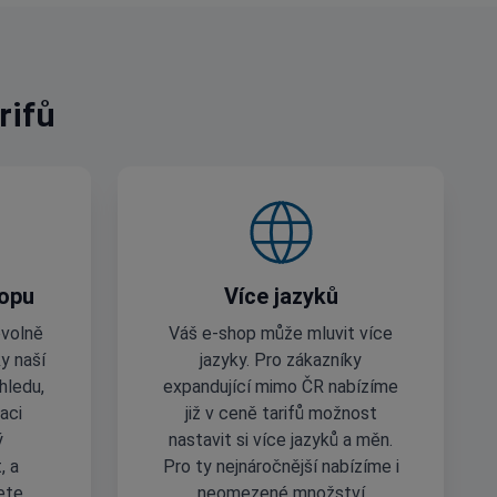
rifů
hopu
Více jazyků
ovolně
Váš e-shop může mluvit více
y naší
jazyky. Pro zákazníky
hledu,
expandující mimo ČR nabízíme
aci
již v ceně tarifů možnost
ý
nastavit si více jazyků a měn.
, a
Pro ty nejnáročnější nabízíme i
ete.
neomezené množství