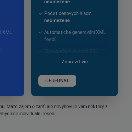
neomezeně
Počet cenových hladin
neomezeně
ní XML
Automatické generování XML
feedů
SL
Zabezpečení pomocí SSL
Zobrazit víc
EET & GDPR
ystémy s
Propojení s účetními systémy s
OBJEDNAT
m
automatickým přenosem
Bonusový systém
ávky
Zpětná editace objednávky
opu. Máte zájem o tarif, ale nevyhovuje vám některý z
ymyslíme individuální řešení.