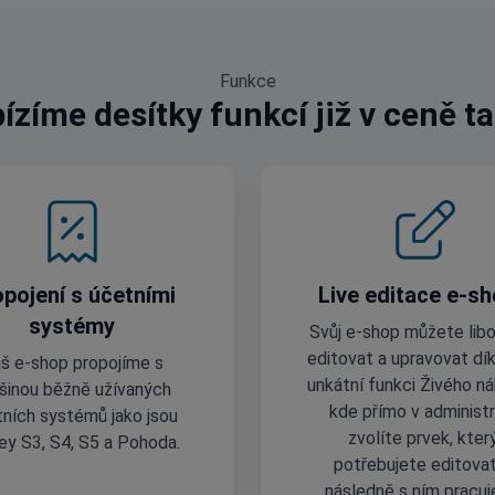
Funkce
ízíme desítky funkcí již v ceně ta
pojení s účetními
Live editace e-s
systémy
Svůj e-shop můžete lib
editovat a upravovat dík
š e-shop propojíme s
unkátní funkci Živého ná
šinou běžně užívaných
kde přímo v administr
ních systémů jako jsou
zvolíte prvek, kter
y S3, S4, S5 a Pohoda.
potřebujete editovat
následně s ním pracuj