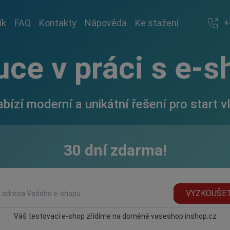
ík
FAQ
Kontakty
Nápověda
Ke stažení
+
uce v práci s e-
ízí moderní a unikátní řešení pro start v
30 dní zdarma!
VYZKOUŠE
Váš testovací e-shop zřídíme na doméně vaseshop.inshop.cz