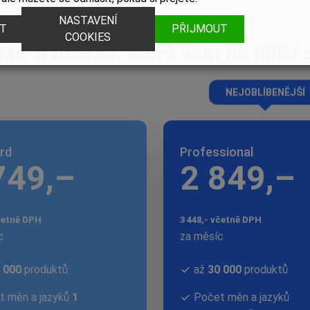
NASTAVENÍ
T
PŘIJMOUT
Ceník
COOKIES
te si licenci, která vám na míru
NEJOBLÍBENĚJŠÍ
rd
Professional
749,–
2 849,–
včetně DPH
3 448,- včetně DPH
c
za měsíc
 000
produktů
až
30 000
produktů
t měn a jazyků
1
Počet měn a jazyků