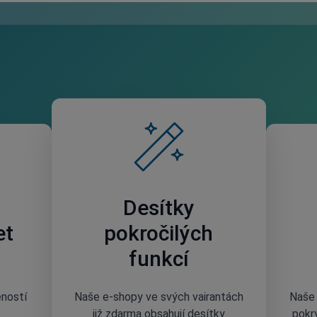
Desítky
et
pokročilých
funkcí
eností
Naše e-shopy ve svých vairantách
Naše 
již zdarma obsahují desítky
pokr