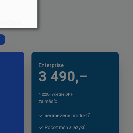
 sedne
Enterprise
3 490,–
4 223,- včetně DPH
za měsíc
neomezeně
produktů
Počet měn a jazyků