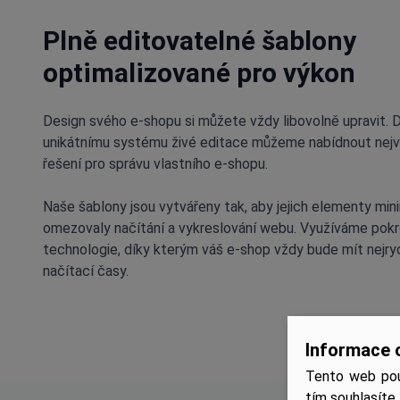
Plně editovatelné šablony
optimalizované pro výkon
Design svého e-shopu si můžete vždy libovolně upravit. 
unikátnímu systému živé editace můžeme nabídnout nejvíc
řešení pro správu vlastního e-shopu.
Naše šablony jsou vytvářeny tak, aby jejich elementy min
omezovaly načítání a vykreslování webu. Využíváme pokr
technologie, díky kterým váš e-shop vždy bude mít nejryc
načítací časy.
Informace 
Tento web pou
tím souhlasíte,