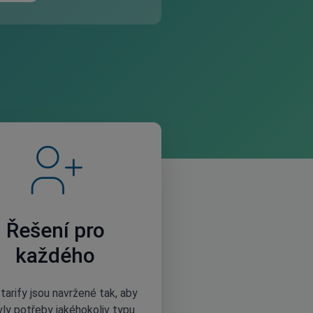
Řešení pro
každého
tarify jsou navržené tak, aby
yly potřeby jakéhokoliv typu