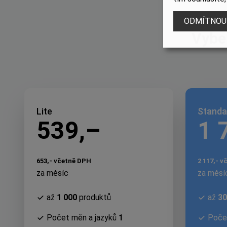
ODMÍTNOU
Vyber
Lite
Standa
539,–
1 
653,- včetně DPH
2 117,- 
za měsíc
za měsí
až
1 000
produktů
až
30
Počet měn a jazyků
1
Poče