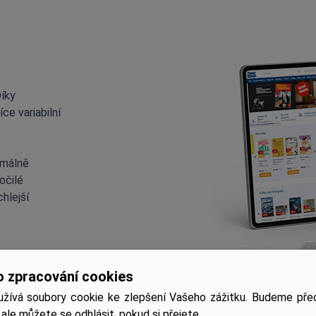
Díky
e variabilní
imálně
očilé
hlejší
o zpracování cookies
žívá soubory cookie ke zlepšení Vašeho zážitku. Budeme před
 ale můžete se odhlásit, pokud si přejete.