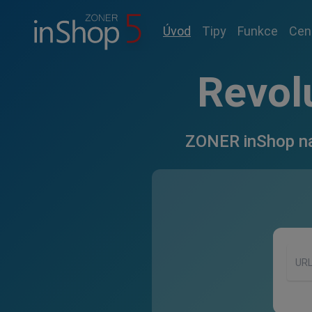
Úvod
Tipy
Funkce
Cen
Revol
ZONER inShop nab