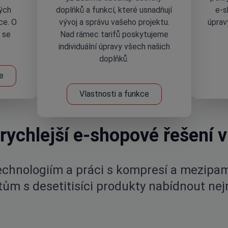
ých
doplňků a funkcí, které usnadňují
e-s
ce. O
vývoj a správu vašeho projektu.
úprav
 se
Nad rámec tarifů poskytujeme
individuální úpravy všech našich
doplňků.
e
Vlastnosti a funkce
rychlejší e-shopové řešení 
technologiím a práci s kompresí a mezipa
ům s desetitisíci produkty nabídnout nejr