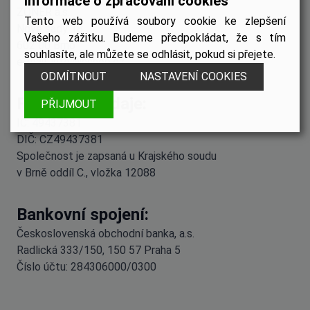
Informace o zpracování cookies
ZONER a.s.
Tento web používá soubory cookie ke zlepšení
Nové sady 18
Vašeho zážitku. Budeme předpokládat, že s tím
602 00 Brno
souhlasíte, ale můžete se odhlásit, pokud si přejete.
e-mail:
info@inshop.cz
ODMÍTNOUT
NASTAVENÍ COOKIES
Fakturační údaje:
PŘIJMOUT
IČ: 49437381
DIČ: CZ49437381
Společnost je zapsaná u Krajského soudu
v Brně oddíl C., vložka 12088
Bankovní spojení:
Československá obchodní banka, a.s.
Radlická 333/150, 150 57 Praha 5
Číslo účtu: 284306000/0300