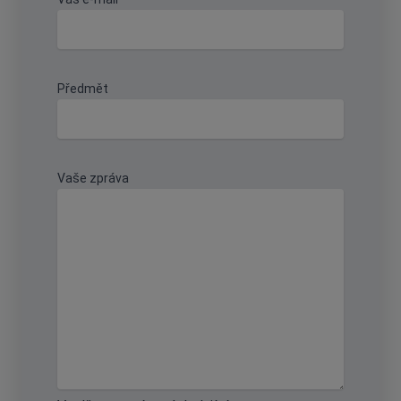
Předmět
Vaše zpráva