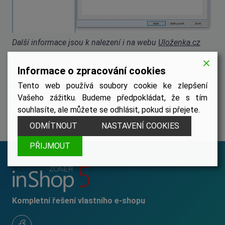
Další informace jsou k nalezení i na webu
Uloženka.cz
Česká pošta od 1.1.2025 ruší „Balík na poštu“ a
Informace o zpracování cookies
nahrazuje ho Balíkovnou. Tuto dopravu tedy v
Tento web používá soubory cookie ke zlepšení
Managerovi můžete vypnout a přestane se v pokladně
Vašeho zážitku. Budeme předpokládat, že s tím
nabízet.
souhlasíte, ale můžete se odhlásit, pokud si přejete.
ODMÍTNOUT
NASTAVENÍ COOKIES
PŘIJMOUT
Kompletní řešení vlastního e-shopu