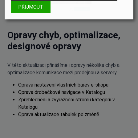
PŘIJMOUT
Opravy chyb, optimalizace,
designové opravy
V této aktualizaci přinášíme i opravy několika chyb a
optimalizace komunikace mezi prodejnou a servery.
Oprava nastavení vlastních barev e-shopu
Oprava drobečkové navigace v Katalogu
Zpřehlednění a zvýraznění stromu kategorií v
Katalogu
Oprava aktualizace tabulek po změně