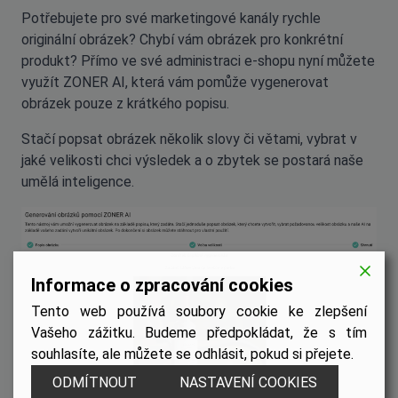
Potřebujete pro své marketingové kanály rychle
originální obrázek? Chybí vám obrázek pro konkrétní
produkt? Přímo ve své administraci e-shopu nyní můžete
využít ZONER AI, která vám pomůže vygenerovat
obrázek pouze z krátkého popisu.
Stačí popsat obrázek několik slovy či větami, vybrat v
jaké velikosti chci výsledek a o zbytek se postará naše
umělá inteligence.
Informace o zpracování cookies
Tento web používá soubory cookie ke zlepšení
Vašeho zážitku. Budeme předpokládat, že s tím
souhlasíte, ale můžete se odhlásit, pokud si přejete.
ODMÍTNOUT
NASTAVENÍ COOKIES