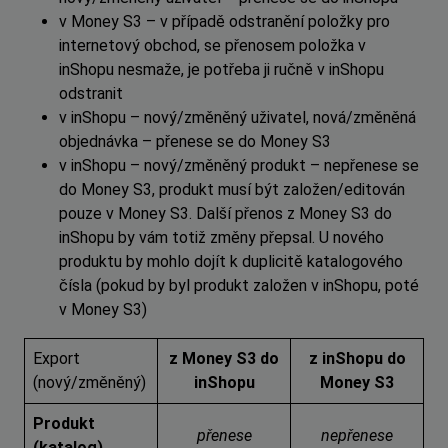
v Money S3 – v případě odstranění položky pro
internetový obchod, se přenosem položka v
inShopu nesmaže, je potřeba ji ručně v inShopu
odstranit
v inShopu – nový/změněný uživatel, nová/změněná
objednávka – přenese se do Money S3
v inShopu – nový/změněný produkt – nepřenese se
do Money S3, produkt musí být založen/editován
pouze v Money S3. Další přenos z Money S3 do
inShopu by vám totiž změny přepsal. U nového
produktu by mohlo dojít k duplicitě katalogového
čísla (pokud by byl produkt založen v inShopu, poté
v Money S3)
Export
z Money S3 do
z inShopu do
(nový/změněný)
inShopu
Money S3
Produkt
přenese
nepřenese
(katalog)