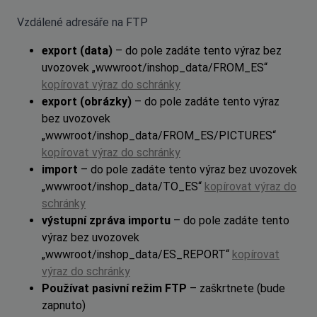
Vzdálené adresáře na FTP
export (data)
– do pole zadáte tento výraz bez
uvozovek „wwwroot/inshop_data/FROM_ES“
kopírovat výraz do schránky
export (obrázky)
– do pole zadáte tento výraz
bez uvozovek
„wwwroot/inshop_data/FROM_ES/PICTURES“
kopírovat výraz do schránky
import
– do pole zadáte tento výraz bez uvozovek
„wwwroot/inshop_data/TO_ES“
kopírovat výraz do
schránky
výstupní zpráva importu
– do pole zadáte tento
výraz bez uvozovek
„wwwroot/inshop_data/ES_REPORT“
kopírovat
výraz do schránky
Používat pasivní režim FTP
– zaškrtnete (bude
zapnuto)