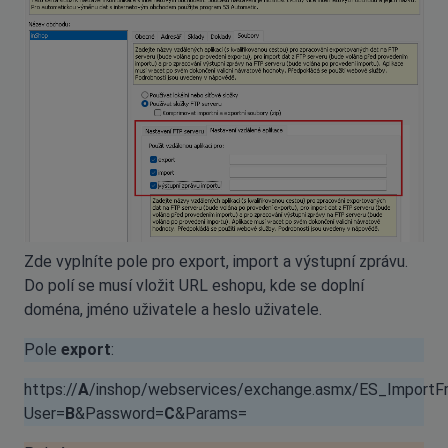
Zde vyplníte pole pro export, import a výstupní zprávu.
Do polí se musí vložit URL eshopu, kde se doplní
doména, jméno uživatele a heslo uživatele.
Pole
export
:
https://
A
/inshop/webservices/exchange.asmx/ES_Import
User=
B
&Password=
C
&Params=