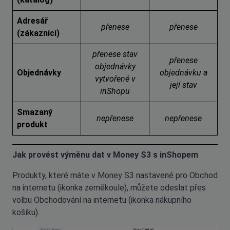
Adresář
přenese
přenese
(zákazníci)
přenese stav
přenese
objednávky
Objednávky
objednávku a
vytvořené v
její stav
inShopu
Smazaný
nepřenese
nepřenese
produkt
Jak provést výměnu dat v Money S3 s inShopem
Produkty, které máte v Money S3 nastavené pro Obchod
na internetu (ikonka zeměkoule), můžete odeslat přes
volbu Obchodování na internetu (ikonka nákupního
košíku).