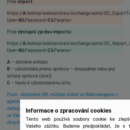
Pole
import
:
https://
A
/inshop/webservices/exchange.asmx/ES_Export
User=
B
&Password=
C
&Params=
Pole
výstupní zprávu importu:
https://
A
/inshop/webservices/exchange.asmx/ES_Report
User=
B
&Password=
C
&Params=
A
– doména eshopu
B
– uživatelské jméno správce – shopadmin nebo jiný
určený správce (účet)
C
– heslo k uživatelskému účtu
Pozn.: doplněné URL můžete získat ve Webmanageru v
agendě Ekonomické systémy – Money S3 – záložka
Adresy API. Vyplníte pole Uživatelské jméno, Heslo, Tím
Informace o zpracování cookies
se Vám na stránce níže doplní URL a je možné si je
Tento web používá soubory cookie ke zlepš
zkopírovat.
Vašeho zážitku. Budeme předpokládat, že s 