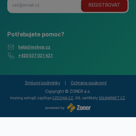
REGISTROVAT
Potřebujete pomoc?
help@inshop.cz
+420 537 021 621
Smluvní podmínky
|
Ochrana soukromí
Copyright © ZONER a.s.
Hosting eshopů zajišťuje
CZECHIA.CZ
, SSL certifikáty
SSLMARKET.CZ
.