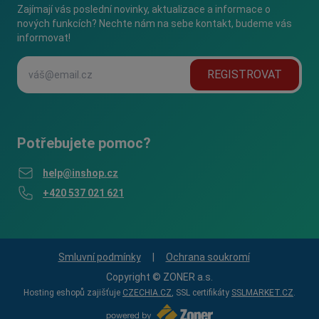
Zajímají vás poslední novinky, aktualizace a informace o
nových funkcích? Nechte nám na sebe kontakt, budeme vás
informovat!
REGISTROVAT
Potřebujete pomoc?
help@inshop.cz
+420 537 021 621
Smluvní podmínky
|
Ochrana soukromí
Copyright © ZONER a.s.
Hosting eshopů zajišťuje
CZECHIA.CZ
, SSL certifikáty
SSLMARKET.CZ
.