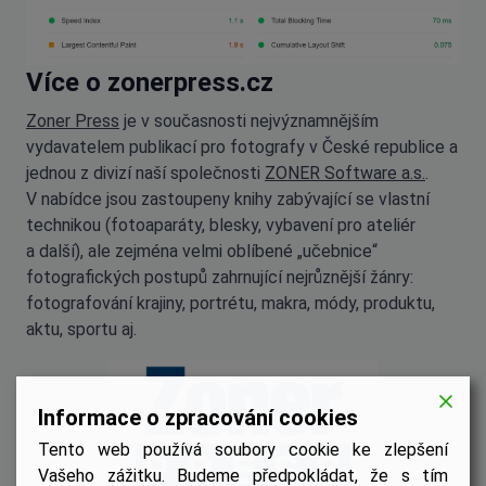
Více o zonerpress.cz
Zoner Press
je v současnosti nejvýznamnějším
vydavatelem publikací pro fotografy v České republice a
jednou z divizí naší společnosti
ZONER Software a.s.
.
V nabídce jsou zastoupeny knihy zabývající se vlastní
technikou (fotoaparáty, blesky, vybavení pro ateliér
a další), ale zejména velmi oblíbené „učebnice“
fotografických postupů zahrnující nejrůznější žánry:
fotografování krajiny, portrétu, makra, módy, produktu,
aktu, sportu aj.
Informace o zpracování cookies
Tento web používá soubory cookie ke zlepšení
Vašeho zážitku. Budeme předpokládat, že s tím