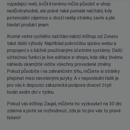
vypadající web, kvůli kterému může působit e-shop
nedůvěryhodně, ale právě také pomalé načítání, kdy
potenciální zájemce o zboží raději stránku zavře a jde
hledat produkt jinam.
Kromě velmi rychlého načítání nabízí inShop od Zoneru
také další výhody. Například pokročilou správu webu a
propojení s s běžně používanými účetními systémy. Další
užitečnou funkcí je live editace e-shopu, kde díky živému
náhledu okamžitě vidíte všechny provedené změny.
Pokud působíte i na zahraničním trhu, můžete si stránky
přepínat mezi navolenými jazyky. A v neposlední řadě je
pro vás k dispozici zákaznická podpora dvacet čtyři
hodin sedm dní v týdnu.
Pokud vás inShop Zaujal, můžete ho vyzkoušet na 30 dní
zdarma a poté se rozhodnout, zda je to pro vás to pravé
řešení!