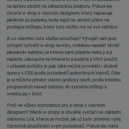
na úpravu obrátit na zákaznickou podporu. Pokud ale
chcete e-shop s vlastním designem, který zapracuje
jakékoliv požadavky, bude lepší se obrátit přímo na
prodejce inShopu, který tuto službu má ve své nabídce.
A co všechno tato služba umožňuje? Vývojáři vám jsou
schopni vytvořit e-shop na míru, zvládnou nasadit téměř
jakoukoliv šablonu se kterou sami přijdete nebo ji si ji
najdete, zakoupíte na internetu a budete ji chtít použít,
v případě potřeby je pak také možné provádět i drobné
úpravy v CSS podle požadavků jednotlivých klientů. Dále
je si můžete přinést vlastní grafický návrh, podle kterého
programátoři nasadí šablony do systému inShop a
uvedou jej v život.
Proč se vůbec rozhodnout pro e-shop s vlastním
designem? Menší e-shopy si obvykle vystačí se základní
šablonou Lite, kterou je možné, jak už bylo zmíněno výše,
částečně přizpůsobit svým požadavků. Pokud ale máte