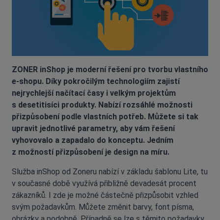
ZONER inShop je moderní řešení pro tvorbu vlastního
e-shopu. Díky pokročilým technologiím zajistí
nejrychlejší načítací časy i velkým projektům
s desetitisíci produkty. Nabízí rozsáhlé možnosti
přizpůsobení podle vlastních potřeb. Můžete si tak
upravit jednotlivé parametry, aby vám řešení
vyhovovalo a zapadalo do konceptu. Jedním
z možností přizpůsobení je design na míru.
Služba inShop od Zoneru nabízí v základu šablonu Lite, tu
v současné době využívá přibližně devadesát procent
zákazníků. I zde je možné částečně přizpůsobit vzhled
svým požadavkům. Můžete změnit barvy, font písma,
obrázky a podobně. Případně se lze s těmito požadavky