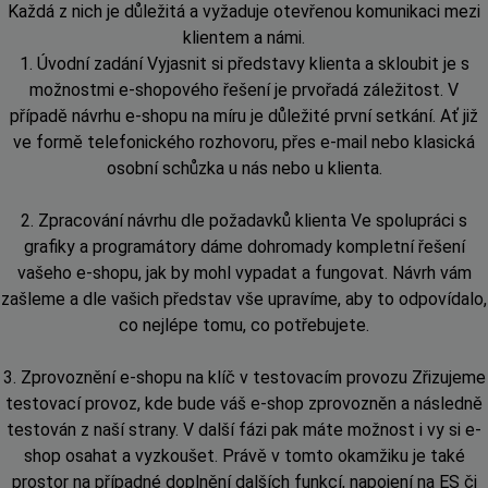
Každá z nich je důležitá a vyžaduje otevřenou komunikaci mezi
klientem a námi.
1. Úvodní zadání Vyjasnit si představy klienta a skloubit je s
možnostmi e-shopového řešení je prvořadá záležitost. V
případě návrhu e-shopu na míru je důležité první setkání. Ať již
ve formě telefonického rozhovoru, přes e-mail nebo klasická
osobní schůzka u nás nebo u klienta.
2. Zpracování návrhu dle požadavků klienta Ve spolupráci s
grafiky a programátory dáme dohromady kompletní řešení
vašeho e-shopu, jak by mohl vypadat a fungovat. Návrh vám
zašleme a dle vašich představ vše upravíme, aby to odpovídalo,
co nejlépe tomu, co potřebujete.
3. Zprovoznění e-shopu na klíč v testovacím provozu Zřizujeme
testovací provoz, kde bude váš e-shop zprovozněn a následně
testován z naší strany. V další fázi pak máte možnost i vy si e-
shop osahat a vyzkoušet. Právě v tomto okamžiku je také
prostor na případné doplnění dalších funkcí, napojení na ES či