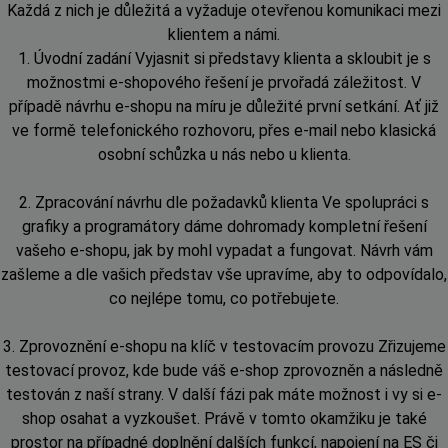
Každá z nich je důležitá a vyžaduje otevřenou komunikaci mezi
klientem a námi.
1. Úvodní zadání Vyjasnit si představy klienta a skloubit je s
možnostmi e-shopového řešení je prvořadá záležitost. V
případě návrhu e-shopu na míru je důležité první setkání. Ať již
ve formě telefonického rozhovoru, přes e-mail nebo klasická
osobní schůzka u nás nebo u klienta.
2. Zpracování návrhu dle požadavků klienta Ve spolupráci s
grafiky a programátory dáme dohromady kompletní řešení
vašeho e-shopu, jak by mohl vypadat a fungovat. Návrh vám
zašleme a dle vašich představ vše upravíme, aby to odpovídalo,
co nejlépe tomu, co potřebujete.
3. Zprovoznění e-shopu na klíč v testovacím provozu Zřizujeme
testovací provoz, kde bude váš e-shop zprovozněn a následně
testován z naší strany. V další fázi pak máte možnost i vy si e-
shop osahat a vyzkoušet. Právě v tomto okamžiku je také
prostor na případné doplnění dalších funkcí, napojení na ES či