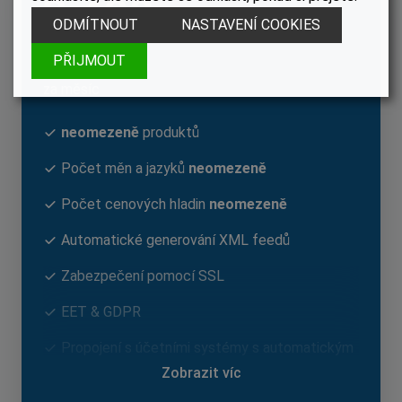
3 490,–
ODMÍTNOUT
NASTAVENÍ COOKIES
PŘIJMOUT
4 223,- včetně DPH
za měsíc
neomezeně
produktů
Počet měn a jazyků
neomezeně
Počet cenových hladin
neomezeně
Automatické generování XML feedů
Zabezpečení pomocí SSL
EET & GDPR
Propojení s účetními systémy s automatickým
přenosem
Zobrazit víc