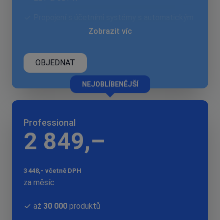
Propojení s účetními systémy s automatickým
přenosem
Zobrazit víc
OBJEDNAT
NEJOBLÍBENĚJŠÍ
Professional
2 849,–
3 448,- včetně DPH
za měsíc
až
30 000
produktů