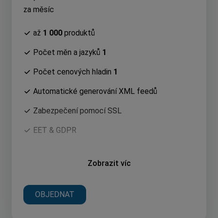
za měsíc
až
1 000
produktů
Počet měn a jazyků
1
Počet cenových hladin
1
Automatické generování XML feedů
Zabezpečení pomocí SSL
EET & GDPR
Zobrazit víc
OBJEDNAT