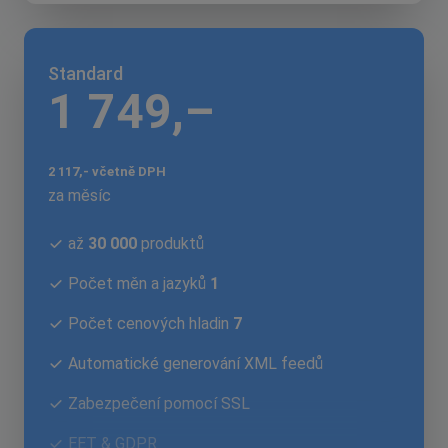
Standard
1 749,–
2 117,- včetně DPH
za měsíc
až
30 000
produktů
Počet měn a jazyků
1
Počet cenových hladin
7
Automatické generování XML feedů
Zabezpečení pomocí SSL
EET & GDPR